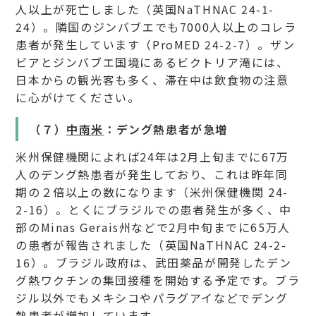
人以上が死亡しました（英国NaTHNAC 24-1-
24）。隣国のジンバブエでも7000人以上のコレラ
患者が発生しています（ProMED 24-2-7）。ザン
ビアとジンバブエ国境にあるビクトリア滝には、
日本からの観光客も多く、滞在中は飲食物の注意
に心がけてください。
（７）
中南米
：デング熱患者が急増
米州保健機関によれば24年は2月上旬までに67万
人のデング熱患者が発生しており、これは昨年同
期の２倍以上の数になります（米州保健機関 24-
2-16）。とくにブラジルでの患者発生が多く、中
部のMinas Gerais州などで2月中旬までに65万人
の患者が報告されました（英国NaTHNAC 24-2-
16）。ブラジル政府は、武田薬品が開発したデン
グ熱ワクチンの集団接種を開始する予定です。ブラ
ジル以外でもメキシコやパラグアイなどでデング
熱患者が増加しています。