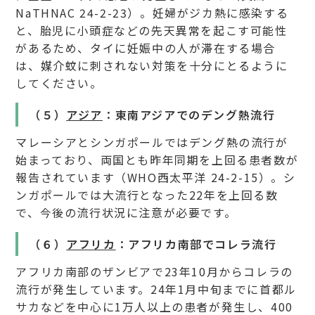
NaTHNAC 24-2-23）。妊婦がジカ熱に感染する
と、胎児に小頭症などの先天異常を起こす可能性
があるため、タイに妊娠中の人が滞在する場合
は、媒介蚊に刺されない対策を十分にとるように
してください。
（５）
アジア
：東南アジアでのデング熱流行
マレーシアとシンガポールではデング熱の流行が
始まっており、両国とも昨年同期を上回る患者数が
報告されています（WHO西太平洋 24-2-15）。シ
ンガポールでは大流行となった22年を上回る数
で、今後の流行状況に注意が必要です。
（６）
アフリカ
：アフリカ南部でコレラ流行
アフリカ南部のザンビアで23年10月からコレラの
流行が発生しています。24年1月中旬までに首都ル
サカなどを中心に1万人以上の患者が発生し、400