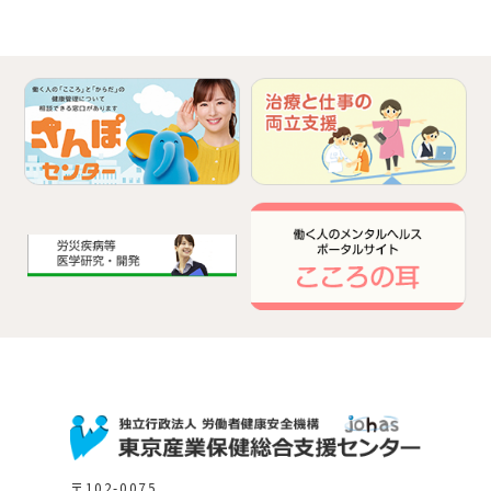
〒102-0075