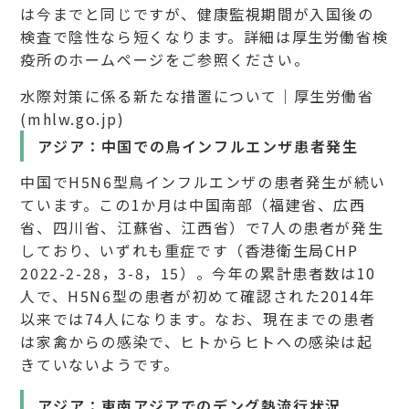
は今までと同じですが、健康監視期間が入国後の
検査で陰性なら短くなります。詳細は厚生労働省検
疫所のホームページをご参照ください。
水際対策に係る新たな措置について｜厚生労働省
(mhlw.go.jp)
アジア：中国での鳥インフルエンザ患者発生
中国でH5N6型鳥インフルエンザの患者発生が続い
ています。この1か月は中国南部（福建省、広西
省、四川省、江蘇省、江西省）で7人の患者が発生
しており、いずれも重症です（香港衛生局CHP
2022-2-28，3-8，15）。今年の累計患者数は10
人で、H5N6型の患者が初めて確認された2014年
以来では74人になります。なお、現在までの患者
は家禽からの感染で、ヒトからヒトへの感染は起
きていないようです。
アジア：東南アジアでのデング熱流行状況