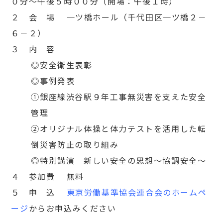
０分～午後５時００分（開場：午後１時）
２ 会 場 一ツ橋ホール（千代田区一ツ橋２－
６－２）
３ 内 容
◎安全衛生表彰
◎事例発表
①銀座線渋谷駅９年工事無災害を支えた安全
管理
②オリジナル体操と体力テストを活用した転
倒災害防止の取り組み
◎特別講演 新しい安全の思想〜協調安全〜
４ 参加費 無料
５ 申 込
東京労働基準協会連合会のホームペ
ージ
からお申込みください